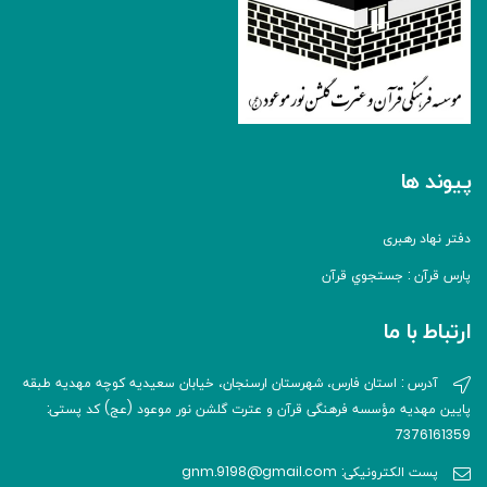
پیوند ها
دفتر نهاد رهبری
پارس قرآن : جستجوي قرآن
ارتباط با ما
آدرس : استان فارس، شهرستان ارسنجان، خیابان سعیدیه کوچه مهدیه طبقه
پایین مهدیه مؤسسه فرهنگی قرآن و عترت گلشن نور موعود (عج) کد پستی:
7376161359
پست الکترونیکی: gnm.9198@gmail.com