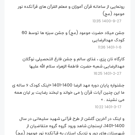
رونمایی از سامانه قرآن آموزان و معلم القرآن های قرآنکده نور
موعود (عج)
1400-9-27 13:35
جشن میلاد حضرت موعود (عج) و جشن سبزه ها توسط 60
کودک مهدالرضایی
1401-1-6 11:36
کارگاه نان پزی ، غذای سالم و جشن فارغ التحصیلی نوگلان
مهدالرضایی شعبه حضرت فاطمة الزهراء سلام الله علیها
1401-2-27 16:25
جشنواره پایان دوره مهد الرضا 1400-1401 «اینک کودک ۶ ساله ی
ما این چنین آیات قرآن را می خواند و لبخند رضایت بر لبان همه
می نشیند . »
1401-3-17 10:22
و اینک در آخرین گلشن از طرح قرآنی شهید سلیمانی در سال
1400-1401، ارسنجان شاهد ورود گروه گروه متقاضیان از
شهرستان های دور و نزدیک استان به قرآنکده نور موعود (عج)