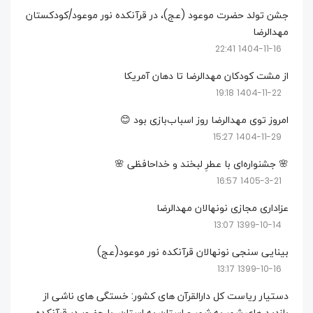
جشن تولد حضرت موعود (عج)، در قرآنکده نور موعود/کودکستان
مهدالرضا
1404-11-16 22:41
از مشت کودکان مهدالرضا تا دهان آمریکا
1404-11-22 19:18
امروز توی مهدالرضا روز اسباب‌بازی بود 😊
1404-11-29 15:27
🌸 جشنواره‌ای با عطرِ لبخند و خداحافظی 🌸
1405-3-21 16:57
عزاداری مجازی نونهالان مهدالرضا
1399-10-14 13:07
بینایی سنجی نونهالان قرآنکده نور موعود(عج)
1399-10-16 13:17
دستیار ریاست کل دارالقرآن های کشور: خستگی های ناشی از