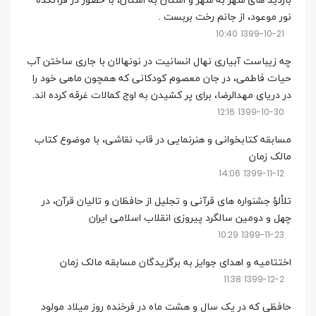
بازدید های شهر به شهر و استان به استان، با حضور در قرآنکده
نور موعود، از جانم رخت بربست .
1399-10-21 10:40
چه زیباست آبیاری نهال انسانیت در نونهالان با جاری ساختن آب
حیات فاطمی، در جان معصوم کودکانی که همچون ماهی خود را
در دریای مهدالرضا، برای پر کشیدن به اوج کمالات غرقه کرده اند.
1399-10-30 12:16
مسابقه کتابخوانی و هنرنمایی در قاب نقاشی، با موضوع کتاب
مالک زمان
1399-11-12 14:06
تلألؤ جشنواره های قرآنی و تجلیل از حافظان و تالیان قرآن، در
چهل و دومین سالگرد پیروزی انقلاب اسلامی ایران
1399-11-23 10:29
اختتامیه و اهدای جوایز به برگزیدگان مسابقه مالک زمان
1399-12-2 11:38
حافظی که در یک سال و هشت ماه در فرخنده روز میلاد مولود