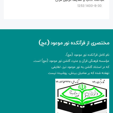
1400-8-30 12:53
مختصری از قرآنکده نور موعود (عج)
نام کامل قرآنکده نور موعود (عج)،
مؤسسه فرهنگی قرآن و عترت گلشن نور موعود (عج) است،
که در استناد گلشن به نور موعود نیز، لطایفی
نهفته شده که بر صاحبان بینش، پوشیده نیست