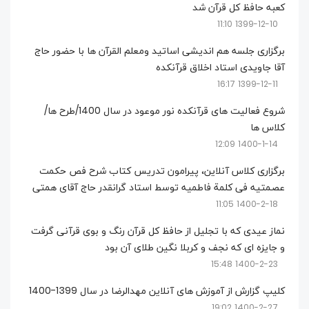
کعبه حافظ کل قرآن شد
1399-12-10 11:10
برگزاری جلسه هم اندیشی اساتید ومعلم القرآن ها با حضور حاج
آقا جاویدی استاد اخلاق قرآنکده
1399-12-11 16:17
شروع فعالیت های قرآنکده نور موعود در سال 1400/طرح ها/
کلاس ها
1400-1-14 12:09
برگزاری کلاس آنلاین، پیرامون تدریس کتاب شرح فص حکمت
عصمتیه فی کلمة فاطمیه توسط استاد گرانقدر حاج آقای همتی
1400-2-18 11:05
نماز عیدی که با تجلیل از حافظ کل قرآن رنگ و بوی قرآنی گرفت
و جایزه ای که نجف و کربلا نگین طلای آن بود
1400-2-23 15:48
کلیپ گزارش از آموزش های آنلاین مهدالرضا در سال 1399-1400
1400-2-27 19:02