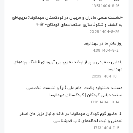
1404-8-16 18:51
«نشست علمی مادران و مربیان در کودکستان مهدالرضا: دریچه‌ای
به کشف و شکوفاسازی استعدادهای کودکان» 🌸✨
1404-8-26 20:28
روز مادرِ ما در مهدالرضا
1404-9-21 14:39
یلدایی صمیمی و پر از لبخند به زیبایی آرزوهای قشنگ بچه‌های
مهدالرضا
1404-10-1 20:03
مستند جشنواره ولادت امام علی (ع) و نشست تخصصی
استعدادیابی کودکان | کودکستان مهدالرضا
1404-10-14 17:16
🌷 حضور گرم کودکان مهدالرضا در خانه جانباز عزیز حاج اصغر
نعمتی و ثبت لحظه‌های ناب قدرشناسی
1404-11-5 17:13