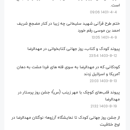
است.
1401-4-4 09:06
ختم طرح قرآنی شهید سلیمانی چه زیبا در کنار مضجع شریف
احمد بن موسی رقم خورد
1401-4-9 13:05
پیوند کودک و کتاب، روز جهانی کتابخوانی در مهدالرضا
1403-8-12 23:54
کودکانی که در مهدالرضا به سوی قله های فردا مشت به دهان
آمریکا و اسرائیل زدند
1403-8-13 23:03
پیوند قلب‌های کوچک با مهر زینب (س)؛ جشن روز پرستار در
مهدالرضا
1403-8-19 21:32
از جشن روز جهانی کودک تا نمایشگاه آرزوها؛ نوگلان مهدالرضا در
اوج خلاقیت