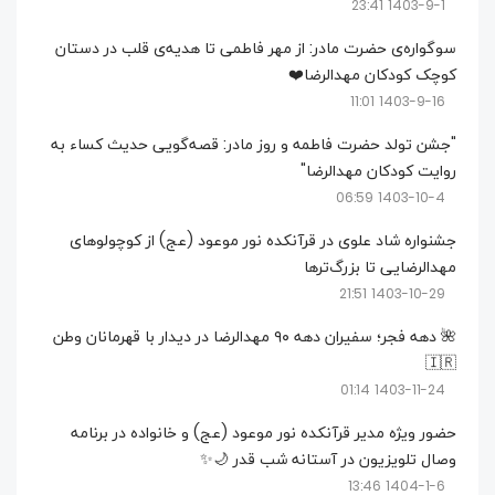
1403-9-1 23:41
سوگواره‌ی حضرت مادر: از مهر فاطمی تا هدیه‌ی قلب در دستان
کوچک کودکان مهدالرضا❤️
1403-9-16 11:01
"جشن تولد حضرت فاطمه و روز مادر: قصه‌گویی حدیث کساء به
روایت کودکان مهدالرضا"
1403-10-4 06:59
جشنواره شاد علوی در قرآنکده نور موعود (عج) از کوچولو‌های
مهدالرضایی تا بزرگ‌تر‌ها
1403-10-29 21:51
🌺 دهه فجر؛ سفیران دهه ۹۰ مهدالرضا در دیدار با قهرمانان وطن
🇮🇷
1403-11-24 01:14
حضور ویژه مدیر قرآنکده نور موعود (عج) و خانواده در برنامه
وصال تلویزیون در آستانه شب قدر 🌙✨
1404-1-6 13:46