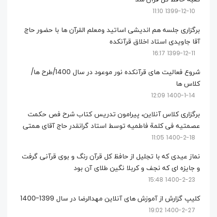
1399-12-10 11:10
برگزاری جلسه هم اندیشی اساتید ومعلم القرآن ها با حضور حاج
آقا جاویدی استاد اخلاق قرآنکده
1399-12-11 16:17
شروع فعالیت های قرآنکده نور موعود در سال 1400/طرح ها/
کلاس ها
1400-1-14 12:09
برگزاری کلاس آنلاین، پیرامون تدریس کتاب شرح فص حکمت
عصمتیه فی کلمة فاطمیه توسط استاد گرانقدر حاج آقای همتی
1400-2-18 11:05
نماز عیدی که با تجلیل از حافظ کل قرآن رنگ و بوی قرآنی گرفت
و جایزه ای که نجف و کربلا نگین طلای آن بود
1400-2-23 15:48
کلیپ گزارش از آموزش های آنلاین مهدالرضا در سال 1399-1400
1400-2-27 19:02