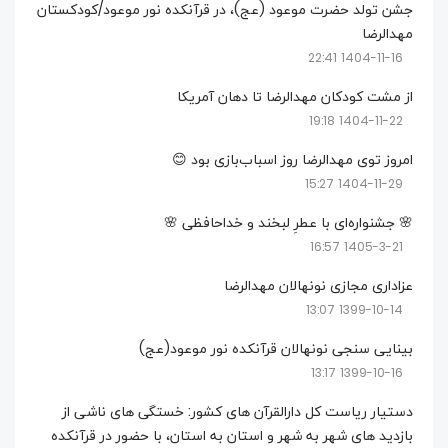
جشن تولد حضرت موعود (عج)، در قرآنکده نور موعود/کودکستان
مهدالرضا
1404-11-16 22:41
از مشت کودکان مهدالرضا تا دهان آمریکا
1404-11-22 19:18
امروز توی مهدالرضا روز اسباب‌بازی بود 😊
1404-11-29 15:27
🌸 جشنواره‌ای با عطرِ لبخند و خداحافظی 🌸
1405-3-21 16:57
عزاداری مجازی نونهالان مهدالرضا
1399-10-14 13:07
بینایی سنجی نونهالان قرآنکده نور موعود(عج)
1399-10-16 13:17
دستیار ریاست کل دارالقرآن های کشور: خستگی های ناشی از
بازدید های شهر به شهر و استان به استان، با حضور در قرآنکده