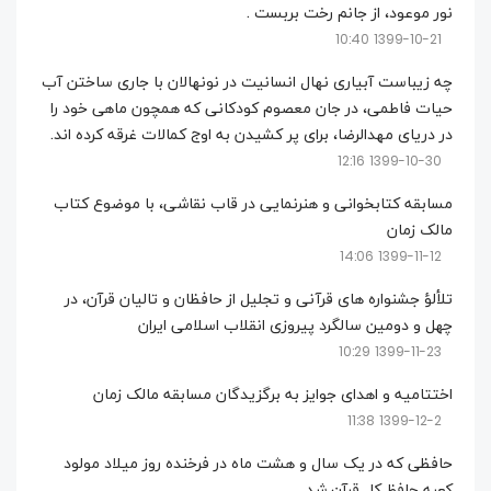
نور موعود، از جانم رخت بربست .
1399-10-21 10:40
چه زیباست آبیاری نهال انسانیت در نونهالان با جاری ساختن آب
حیات فاطمی، در جان معصوم کودکانی که همچون ماهی خود را
در دریای مهدالرضا، برای پر کشیدن به اوج کمالات غرقه کرده اند.
1399-10-30 12:16
مسابقه کتابخوانی و هنرنمایی در قاب نقاشی، با موضوع کتاب
مالک زمان
1399-11-12 14:06
تلألؤ جشنواره های قرآنی و تجلیل از حافظان و تالیان قرآن، در
چهل و دومین سالگرد پیروزی انقلاب اسلامی ایران
1399-11-23 10:29
اختتامیه و اهدای جوایز به برگزیدگان مسابقه مالک زمان
1399-12-2 11:38
حافظی که در یک سال و هشت ماه در فرخنده روز میلاد مولود
کعبه حافظ کل قرآن شد