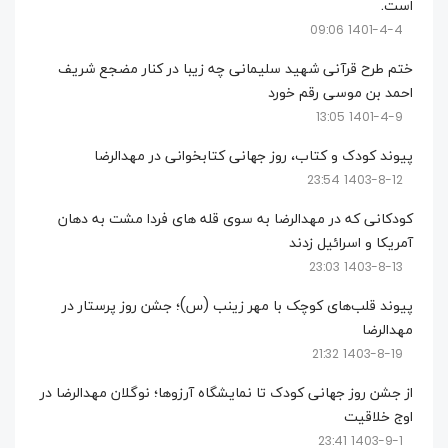
است.
1401-4-4 09:06
ختم طرح قرآنی شهید سلیمانی چه زیبا در کنار مضجع شریف
احمد بن موسی رقم خورد
1401-4-9 13:05
پیوند کودک و کتاب، روز جهانی کتابخوانی در مهدالرضا
1403-8-12 23:54
کودکانی که در مهدالرضا به سوی قله های فردا مشت به دهان
آمریکا و اسرائیل زدند
1403-8-13 23:03
پیوند قلب‌های کوچک با مهر زینب (س)؛ جشن روز پرستار در
مهدالرضا
1403-8-19 21:32
از جشن روز جهانی کودک تا نمایشگاه آرزوها؛ نوگلان مهدالرضا در
اوج خلاقیت
1403-9-1 23:41