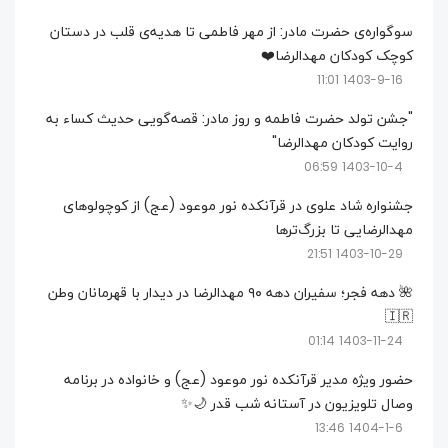
سوگواره‌ی حضرت مادر: از مهر فاطمی تا هدیه‌ی قلب در دستان
کوچک کودکان مهدالرضا❤️
1403-9-16 11:01
"جشن تولد حضرت فاطمه و روز مادر: قصه‌گویی حدیث کساء به
روایت کودکان مهدالرضا"
1403-10-4 06:59
جشنواره شاد علوی در قرآنکده نور موعود (عج) از کوچولو‌های
مهدالرضایی تا بزرگ‌تر‌ها
1403-10-29 21:51
🌺 دهه فجر؛ سفیران دهه ۹۰ مهدالرضا در دیدار با قهرمانان وطن
🇮🇷
1403-11-24 01:14
حضور ویژه مدیر قرآنکده نور موعود (عج) و خانواده در برنامه
وصال تلویزیون در آستانه شب قدر 🌙✨
1404-1-6 13:46