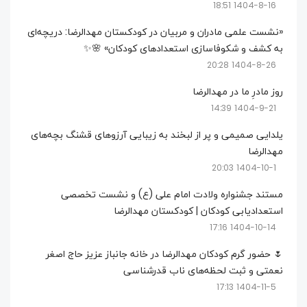
1404-8-16 18:51
«نشست علمی مادران و مربیان در کودکستان مهدالرضا: دریچه‌ای
به کشف و شکوفاسازی استعدادهای کودکان» 🌸✨
1404-8-26 20:28
روز مادرِ ما در مهدالرضا
1404-9-21 14:39
یلدایی صمیمی و پر از لبخند به زیبایی آرزوهای قشنگ بچه‌های
مهدالرضا
1404-10-1 20:03
مستند جشنواره ولادت امام علی (ع) و نشست تخصصی
استعدادیابی کودکان | کودکستان مهدالرضا
1404-10-14 17:16
🌷 حضور گرم کودکان مهدالرضا در خانه جانباز عزیز حاج اصغر
نعمتی و ثبت لحظه‌های ناب قدرشناسی
1404-11-5 17:13