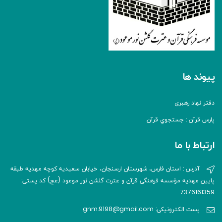
پیوند ها
دفتر نهاد رهبری
پارس قرآن : جستجوي قرآن
ارتباط با ما
آدرس : استان فارس، شهرستان ارسنجان، خیابان سعیدیه کوچه مهدیه طبقه
پایین مهدیه مؤسسه فرهنگی قرآن و عترت گلشن نور موعود (عج) کد پستی:
7376161359
پست الکترونیکی: gnm.9198@gmail.com