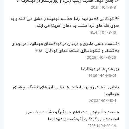
🎉 جشن میلاد حضرت زینب (س) و روز پرستار در مهدالرضا 🌷
1404-8-8 20:11
🌟 کودکانی که در مهدالرضا حماسه فهمیده را مشق می کنند و به
سوی قله های فردا مشت به دهان آمریکا می زنند.
1404-8-16 18:51
«نشست علمی مادران و مربیان در کودکستان مهدالرضا: دریچه‌ای
به کشف و شکوفاسازی استعدادهای کودکان» 🌸✨
1404-8-26 20:28
روز مادرِ ما در مهدالرضا
1404-9-21 14:39
یلدایی صمیمی و پر از لبخند به زیبایی آرزوهای قشنگ بچه‌های
مهدالرضا
1404-10-1 20:03
مستند جشنواره ولادت امام علی (ع) و نشست تخصصی
استعدادیابی کودکان | کودکستان مهدالرضا
1404-10-14 17:16