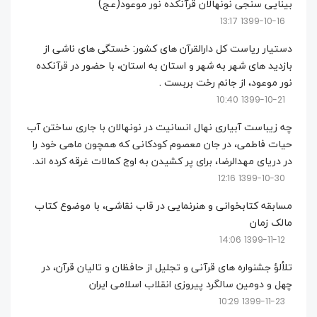
بینایی سنجی نونهالان قرآنکده نور موعود(عج)
1399-10-16 13:17
دستیار ریاست کل دارالقرآن های کشور: خستگی های ناشی از
بازدید های شهر به شهر و استان به استان، با حضور در قرآنکده
نور موعود، از جانم رخت بربست .
1399-10-21 10:40
چه زیباست آبیاری نهال انسانیت در نونهالان با جاری ساختن آب
حیات فاطمی، در جان معصوم کودکانی که همچون ماهی خود را
در دریای مهدالرضا، برای پر کشیدن به اوج کمالات غرقه کرده اند.
1399-10-30 12:16
مسابقه کتابخوانی و هنرنمایی در قاب نقاشی، با موضوع کتاب
مالک زمان
1399-11-12 14:06
تلألؤ جشنواره های قرآنی و تجلیل از حافظان و تالیان قرآن، در
چهل و دومین سالگرد پیروزی انقلاب اسلامی ایران
1399-11-23 10:29