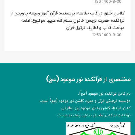
1400-8-30 11:36
کلاس اخلاق در قاب خلاصه، نویسنده: قرآن آموز رحیمه جاویدی از
قرآنکده حضرت نرجس خاتون سلام الله علیها موضوع: ادامه
مباحث آداب و لطایف ترتیل قرآن
1400-8-30 12:53
مختصری از قرآنکده نور موعود (عج)
نام کامل قرآنکده نور موعود (عج)،
مؤسسه فرهنگی قرآن و عترت گلشن نور موعود (عج) است،
که در استناد گلشن به نور موعود نیز، لطایفی
نهفته شده که بر صاحبان بینش، پوشیده نیست