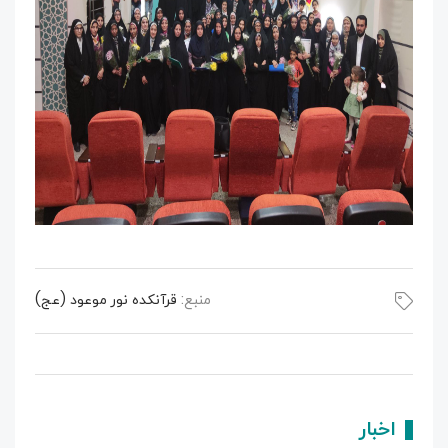
منبع:
قرآنکده نور موعود (عج)
اخبار