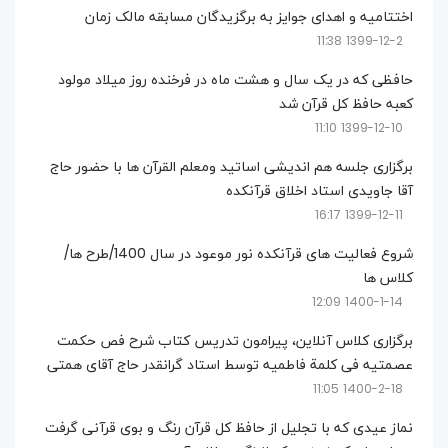
اختتامیه و اهدای جوایز به برگزیدگان مسابقه مالک زمان
1399-12-2 11:38
حافظی که در یک سال و هشت ماه در فرخنده روز میلاد مولود
کعبه حافظ کل قرآن شد
1399-12-10 11:10
برگزاری جلسه هم اندیشی اساتید ومعلم القرآن ها با حضور حاج
آقا جاویدی استاد اخلاق قرآنکده
1399-12-11 16:17
شروع فعالیت های قرآنکده نور موعود در سال 1400/طرح ها/
کلاس ها
1400-1-14 12:09
برگزاری کلاس آنلاین، پیرامون تدریس کتاب شرح فص حکمت
عصمتیه فی کلمة فاطمیه توسط استاد گرانقدر حاج آقای همتی
1400-2-18 11:05
نماز عیدی که با تجلیل از حافظ کل قرآن رنگ و بوی قرآنی گرفت