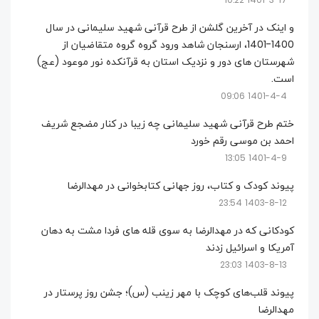
1401-3-17 10:22
و اینک در آخرین گلشن از طرح قرآنی شهید سلیمانی در سال
1400-1401، ارسنجان شاهد ورود گروه گروه متقاضیان از
شهرستان های دور و نزدیک استان به قرآنکده نور موعود (عج)
است.
1401-4-4 09:06
ختم طرح قرآنی شهید سلیمانی چه زیبا در کنار مضجع شریف
احمد بن موسی رقم خورد
1401-4-9 13:05
پیوند کودک و کتاب، روز جهانی کتابخوانی در مهدالرضا
1403-8-12 23:54
کودکانی که در مهدالرضا به سوی قله های فردا مشت به دهان
آمریکا و اسرائیل زدند
1403-8-13 23:03
پیوند قلب‌های کوچک با مهر زینب (س)؛ جشن روز پرستار در
مهدالرضا