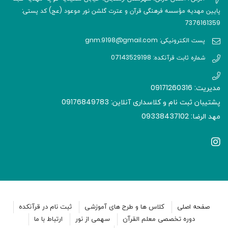
پایین مهدیه مؤسسه فرهنگی قرآن و عترت گلشن نور موعود (عج) کد پستی:
7376161359
پست الکترونیکی: gnm.9198@gmail.com
شماره ثابت قرآنکده: 07143529198
مدیریت: 09171260316
پشتیبان ثبت نام و کلاسداری آنلاین: 09176849783
مهد الرضا: 09338437102
صفحه اصلی
کلاس ها و طرح های آموزشی
ثبت نام در قرآنکده
دوره تخصصی معلم القرآن
سهمی از نور
ارتباط با ما