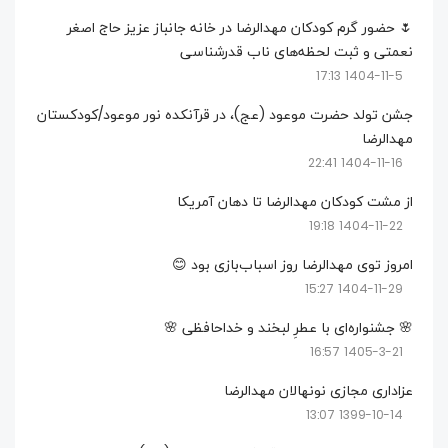
🌷 حضور گرم کودکان مهدالرضا در خانه جانباز عزیز حاج اصغر
نعمتی و ثبت لحظه‌های ناب قدرشناسی
1404-11-5 17:13
جشن تولد حضرت موعود (عج)، در قرآنکده نور موعود/کودکستان
مهدالرضا
1404-11-16 22:41
از مشت کودکان مهدالرضا تا دهان آمریکا
1404-11-22 19:18
امروز توی مهدالرضا روز اسباب‌بازی بود 😊
1404-11-29 15:27
🌸 جشنواره‌ای با عطرِ لبخند و خداحافظی 🌸
1405-3-21 16:57
عزاداری مجازی نونهالان مهدالرضا
1399-10-14 13:07