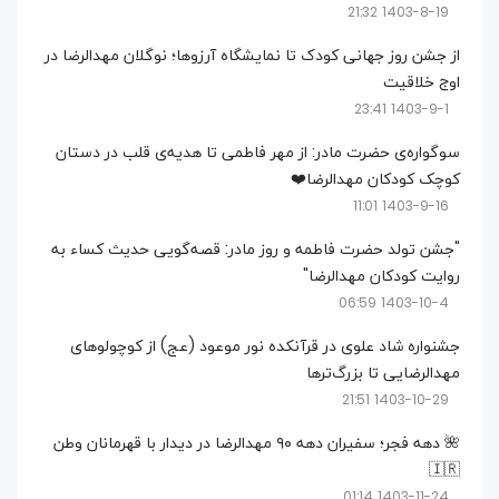
1403-8-19 21:32
از جشن روز جهانی کودک تا نمایشگاه آرزوها؛ نوگلان مهدالرضا در
اوج خلاقیت
1403-9-1 23:41
سوگواره‌ی حضرت مادر: از مهر فاطمی تا هدیه‌ی قلب در دستان
کوچک کودکان مهدالرضا❤️
1403-9-16 11:01
"جشن تولد حضرت فاطمه و روز مادر: قصه‌گویی حدیث کساء به
روایت کودکان مهدالرضا"
1403-10-4 06:59
جشنواره شاد علوی در قرآنکده نور موعود (عج) از کوچولو‌های
مهدالرضایی تا بزرگ‌تر‌ها
1403-10-29 21:51
🌺 دهه فجر؛ سفیران دهه ۹۰ مهدالرضا در دیدار با قهرمانان وطن
🇮🇷
1403-11-24 01:14