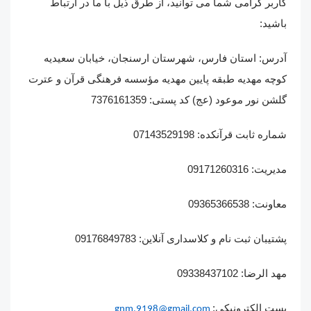
کاربر گرامی شما می توانید، از طرق ذیل با ما در ارتباط
باشید:
آدرس: استان فارس، شهرستان ارسنجان، خیابان سعیدیه
کوچه مهدیه طبقه پایین مهدیه مؤسسه فرهنگی قرآن و عترت
گلشن نور موعود (عج) کد پستی: 7376161359
شماره ثابت قرآنکده: 07143529198
مدیریت: 09171260316
معاونت: 09365366538
پشتیبان ثبت نام و کلاسداری آنلاین: 09176849783
مهد الرضا: 09338437102
پست الکترونیکی:
gnm.9198@gmail.com