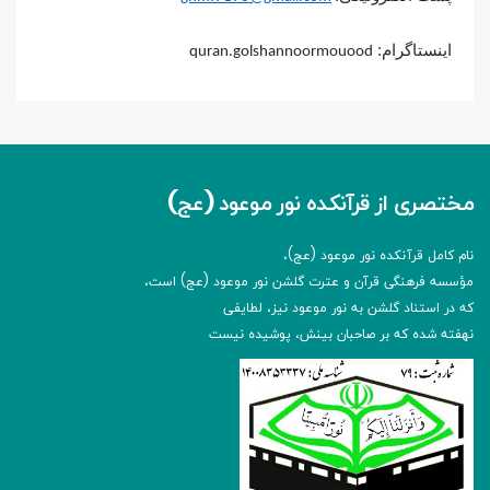
اینستاگرام:
quran.golshannoormouood
مختصری از قرآنکده نور موعود (عج)
نام کامل قرآنکده نور موعود (عج)،
مؤسسه فرهنگی قرآن و عترت گلشن نور موعود (عج) است،
که در استناد گلشن به نور موعود نیز، لطایفی
نهفته شده که بر صاحبان بینش، پوشیده نیست