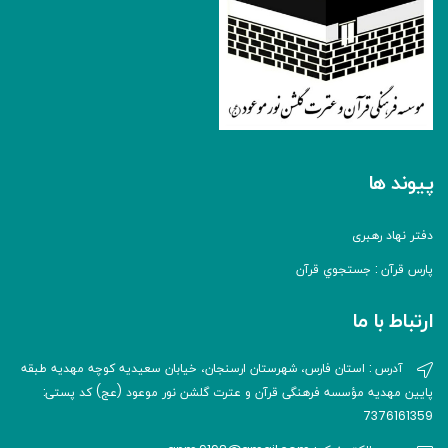
پیوند ها
دفتر نهاد رهبری
پارس قرآن : جستجوي قرآن
ارتباط با ما
آدرس : استان فارس، شهرستان ارسنجان، خیابان سعیدیه کوچه مهدیه طبقه
پایین مهدیه مؤسسه فرهنگی قرآن و عترت گلشن نور موعود (عج) کد پستی:
7376161359