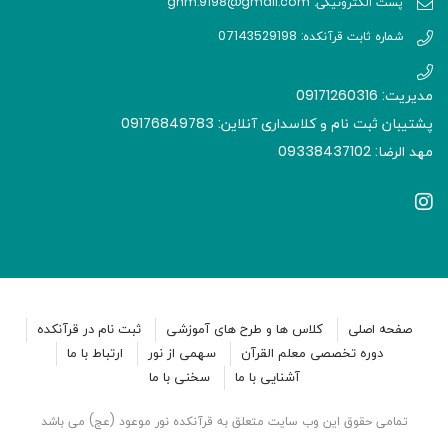
پست الکترونیکی: gnm.9198@gmail.com
شماره ثابت قرآنکده: 07143529198
مدیریت: 09171260316
پشتیبان ثبت نام و کلاسداری آنلاین: 09176849783
مهد الرضا: 09338437102
صفحه اصلی
کلاس ها و طرح های آموزشی
ثبت نام در قرآنکده
دوره تخصصی معلم القرآن
سهمی از نور
ارتباط با ما
آشنایی با ما
سخنی با ما
تمامی حقوق این وب سایت متعلق به قرآنکده نور موعود (عج) می باشد