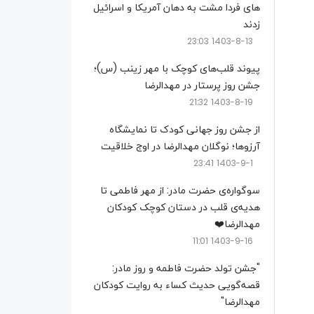
های فردا مشت به دهان آمریکا و اسرائیل
زدند
1403-8-13 23:03
پیوند قلب‌های کوچک با مهر زینب (س)؛
جشن روز پرستار در مهدالرضا
1403-8-19 21:32
از جشن روز جهانی کودک تا نمایشگاه
آرزوها؛ نوگلان مهدالرضا در اوج خلاقیت
1403-9-1 23:41
سوگواره‌ی حضرت مادر: از مهر فاطمی تا
هدیه‌ی قلب در دستان کوچک کودکان
مهدالرضا❤️
1403-9-16 11:01
"جشن تولد حضرت فاطمه و روز مادر:
قصه‌گویی حدیث کساء به روایت کودکان
مهدالرضا"