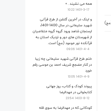
همه می نشیند . »
1401-3-17 10:22
و اینک در آخرین گلشن از طرح قرآنی
(عج)
شهید سلیمانی در سال 1400-1401،
ارسنجان شاهد ورود گروه گروه متقاضیان
از شهرستان های دور و نزدیک استان به
قرآنکده نور موعود (عج) است.
1401-4-4 09:06
ختم طرح قرآنی شهید سلیمانی چه زیبا
در کنار مضجع شریف احمد بن موسی رقم
خورد
1401-4-9 13:05
پیوند کودک و کتاب، روز جهانی
کتابخوانی در مهدالرضا
1403-8-12 23:54
کودکانی که در مهدالرضا به سوی قله