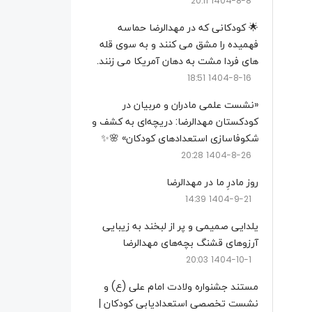
1404-8-8 20:11
🌟 کودکانی که در مهدالرضا حماسه
فهمیده را مشق می کنند و به سوی قله
های فردا مشت به دهان آمریکا می زنند.
1404-8-16 18:51
«نشست علمی مادران و مربیان در
کودکستان مهدالرضا: دریچه‌ای به کشف و
شکوفاسازی استعدادهای کودکان» 🌸✨
1404-8-26 20:28
روز مادرِ ما در مهدالرضا
1404-9-21 14:39
یلدایی صمیمی و پر از لبخند به زیبایی
آرزوهای قشنگ بچه‌های مهدالرضا
1404-10-1 20:03
مستند جشنواره ولادت امام علی (ع) و
نشست تخصصی استعدادیابی کودکان |