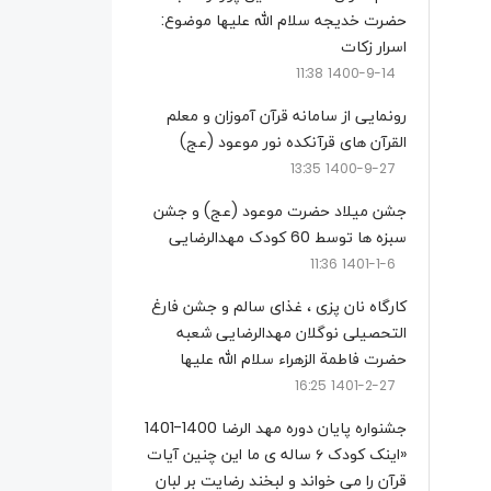
حضرت خدیجه سلام الله علیها موضوع:
اسرار زکات
1400-9-14 11:38
رونمایی از سامانه قرآن آموزان و معلم
القرآن های قرآنکده نور موعود (عج)
1400-9-27 13:35
جشن میلاد حضرت موعود (عج) و جشن
سبزه ها توسط 60 کودک مهدالرضایی
1401-1-6 11:36
کارگاه نان پزی ، غذای سالم و جشن فارغ
التحصیلی نوگلان مهدالرضایی شعبه
حضرت فاطمة الزهراء سلام الله علیها
1401-2-27 16:25
جشنواره پایان دوره مهد الرضا 1400-1401
«اینک کودک ۶ ساله ی ما این چنین آیات
قرآن را می خواند و لبخند رضایت بر لبان