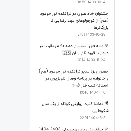
1403-10-4 06:59
جشنواره شاد علوی در قرآنکده نور موعود
(عج) از کوچولو‌های مهدالرضایی تا
بزرگ‌تر‌ها
1403-10-29 21:51
🌺 دهه فجر؛ سفیران دهه ۹۰ مهدالرضا در
دیدار با قهرمانان وطن 🇮🇷
1403-11-24 01:14
حضور ویژه مدیر قرآنکده نور موعود (عج)
و خانواده در برنامه وصال تلویزیون در
آستانه شب قدر 🌙✨
1404-1-6 13:46
🎥 تماشا کنید: روایتی کوتاه از یک سال
شکوفایی
1404-3-3 22:01
🎉 جشنواره‌ی پایان‌تحصیلی 1403-1404