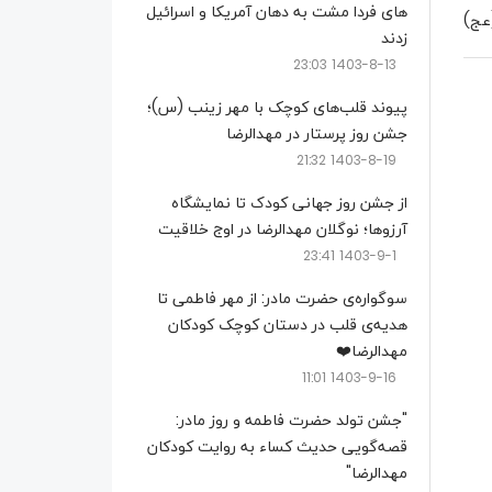
های فردا مشت به دهان آمریکا و اسرائیل
(عج)
زدند
1403-8-13 23:03
پیوند قلب‌های کوچک با مهر زینب (س)؛
جشن روز پرستار در مهدالرضا
1403-8-19 21:32
از جشن روز جهانی کودک تا نمایشگاه
آرزوها؛ نوگلان مهدالرضا در اوج خلاقیت
1403-9-1 23:41
سوگواره‌ی حضرت مادر: از مهر فاطمی تا
هدیه‌ی قلب در دستان کوچک کودکان
مهدالرضا❤️
1403-9-16 11:01
"جشن تولد حضرت فاطمه و روز مادر:
قصه‌گویی حدیث کساء به روایت کودکان
مهدالرضا"