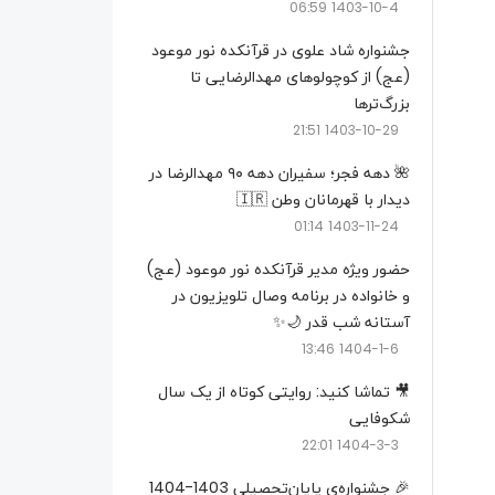
1403-10-4 06:59
جشنواره شاد علوی در قرآنکده نور موعود
(عج) از کوچولو‌های مهدالرضایی تا
بزرگ‌تر‌ها
1403-10-29 21:51
🌺 دهه فجر؛ سفیران دهه ۹۰ مهدالرضا در
دیدار با قهرمانان وطن 🇮🇷
1403-11-24 01:14
حضور ویژه مدیر قرآنکده نور موعود (عج)
و خانواده در برنامه وصال تلویزیون در
آستانه شب قدر 🌙✨
1404-1-6 13:46
🎥 تماشا کنید: روایتی کوتاه از یک سال
شکوفایی
1404-3-3 22:01
🎉 جشنواره‌ی پایان‌تحصیلی 1403-1404