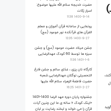
حضرت خدیجه سلام الله علیها موضوع:
)
اسرار زکات
1400-9-14 11:38
رونمایی از سامانه قرآن آموزان و معلم
القرآن های قرآنکده نور موعود (عج)
1400-9-27 13:35
جشن میلاد حضرت موعود (عج) و جشن
سبزه ها توسط 60 کودک مهدالرضایی
1401-1-6 11:36
کارگاه نان پزی ، غذای سالم و جشن فارغ
ند،
التحصیلی نوگلان مهدالرضایی شعبه
حضرت فاطمة الزهراء سلام الله علیها
ل
1401-2-27 16:25
جشنواره پایان دوره مهد الرضا 1400-1401
«اینک کودک ۶ ساله ی ما این چنین آیات
وید
قرآن را می خواند و لبخند رضایت بر لبان