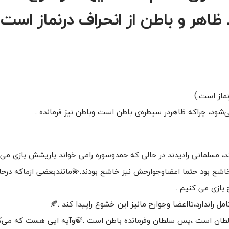
هر و باطن از انحراف درنماز است.
ماز است.)
شود، چراکه ظاهردر سیطره‌ی باطن است وباطن نیز فرمانده .
د، مسلمانی رادیدند در حالی که حمدوسوره رامی خواند باریشش بازی می‌ک
ش خاشع بود حتما اعضاوجوارحش نیز خاشع بودند.💫مانندبعضی ازماکه درحا
 بازی می کنیم .
راندارد،تااعضا وجوارح مانیز این خشوع راپیدا کند .🍂
طان است ،پس سلطان وفرمانده باطن است .🍃وآیه ایی هست که می‌گ