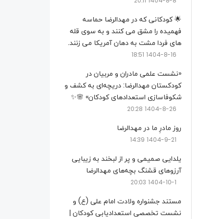
1404-8-8 20:11
🌟 کودکانی که در مهدالرضا حماسه
فهمیده را مشق می کنند و به سوی قله
های فردا مشت به دهان آمریکا می زنند.
1404-8-16 18:51
«نشست علمی مادران و مربیان در
کودکستان مهدالرضا: دریچه‌ای به کشف و
شکوفاسازی استعدادهای کودکان» 🌸✨
1404-8-26 20:28
روز مادرِ ما در مهدالرضا
1404-9-21 14:39
یلدایی صمیمی و پر از لبخند به زیبایی
آرزوهای قشنگ بچه‌های مهدالرضا
1404-10-1 20:03
مستند جشنواره ولادت امام علی (ع) و
نشست تخصصی استعدادیابی کودکان |