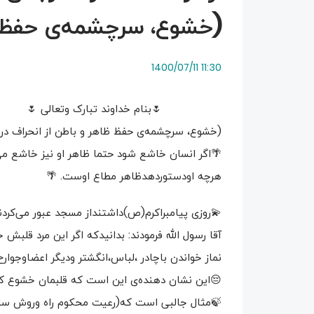
(خشوع، سرچشمه‌ی حفظ ظا
11:30 1400/07/11
🌷بنام خداوند تبارک وتعالی 🌷
(خشوع، سرچشمه‌ی حفظ ظاهر و باطن از انحراف درن
🌴اگر انسان خاشع شود حتما ظاهر او نیز خاشع می‌
هرچه اودستوردهدظاهر مطاع اوست. 🌴
💫روزی پیامبراکرم(ص)داشتنداز مسجد عبور می‌کردن
آقا رسول الله فرمودند: بدانیدکه اگر این مرد قلب
نماز خواندن باچادر ،لباس،انگشتر ودیگر اعضاوجوارح
😔این نشان دهنده‌ی این است که قلبمان خشوع کامل 
🍃مثال جالبی است که(رعیت محکوم راه وروش سل