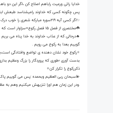
خدایا رائی ورعیت راباهم اصلاح کن ،اگر این دو با
پس چگونه کسی که خداوند رامیشناسد طبعش ابتدای ت
✨اگر کسی آیه ۲۱۹سوره مبارکه شعری را خوب درک کند ،حتما در مقابل پروردگار عالم باخضوع وخشوع خواهد ایستاد .✨
☘️مختصری از فصل ۱۵ فصل رکوع=سزاوار است که هنگام رکوع درباره‌ی کبریاوعظمت خداوند رو در نظر بگیریم ☘️
🔥درحالی که از عذاب خداوند به خدا پناه می بریم ،
گوییم بعدا به رکوع می رویم .
⭐رکوع خود نشان دهنده ی تواضع وافتادگی است،با
بدست آوری ؛طوری که پروردگار را بزرگ وعظیم بدا
ذکررکوع را تکرار کن⭐
💫سبحان ربی العظیم وبحمده :پس می گوییم پاک
.ودر این زمان هم اورا تنزیهش میکنیم وهم به 