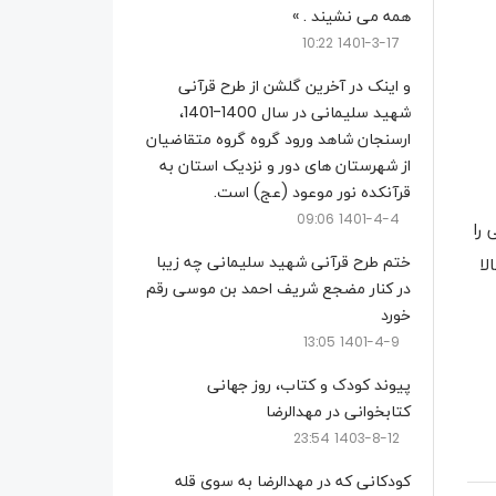
همه می نشیند . »
1401-3-17 10:22
و اینک در آخرین گلشن از طرح قرآنی
شهید سلیمانی در سال 1400-1401،
ارسنجان شاهد ورود گروه گروه متقاضیان
از شهرستان های دور و نزدیک استان به
قرآنکده نور موعود (عج) است.
1401-4-4 09:06
را
ختم طرح قرآنی شهید سلیمانی چه زیبا
لا
در کنار مضجع شریف احمد بن موسی رقم
خورد
1401-4-9 13:05
پیوند کودک و کتاب، روز جهانی
کتابخوانی در مهدالرضا
1403-8-12 23:54
کودکانی که در مهدالرضا به سوی قله