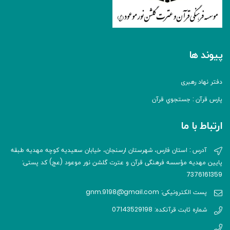
پیوند ها
دفتر نهاد رهبری
پارس قرآن : جستجوي قرآن
ارتباط با ما
آدرس : استان فارس، شهرستان ارسنجان، خیابان سعیدیه کوچه مهدیه طبقه
پایین مهدیه مؤسسه فرهنگی قرآن و عترت گلشن نور موعود (عج) کد پستی:
7376161359
پست الکترونیکی: gnm.9198@gmail.com
شماره ثابت قرآنکده: 07143529198