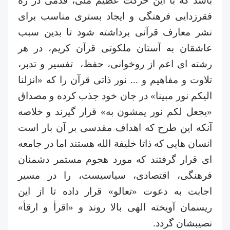
باشد که با این حرکت عظیم ملی، قدمی در ره
فقرزدایی فرهنگی و ایجاد بستری مناسب برای
نشر معارف قرآنی برداشته شود تا بدین سبب
عاشقان به آستان ملکوتی قرآن کریم، در هر
رشته ای اعم از روخوانی، حفظ، تفسیر و تدبر،
تلاوت و مفاهیم و ... نور ذاتی قرآن را که «انزلنا
الیکم نور مبینا» در جان خود جذب کرده و مصداق
«یجعل لکم نور یمشون به» قرار گیرند و
خلاصه
آنکه این طرح که اهداف مقدسی بر آن بار است
انسان هایی که ذاتا خلیفة الله هستند اما در جامعه
ای قرار گرفتند که مورد
ه
جوم مستمر دشمنان
فرهنگی، اقتصادی، سیاسیست، را در مسیر
اجابت به دعوت «تعالو» قرار داده تا از این
ریسمان آویخته الهی بالا روند و «اقرأ و ارقأ»
نصیبشان گردد.