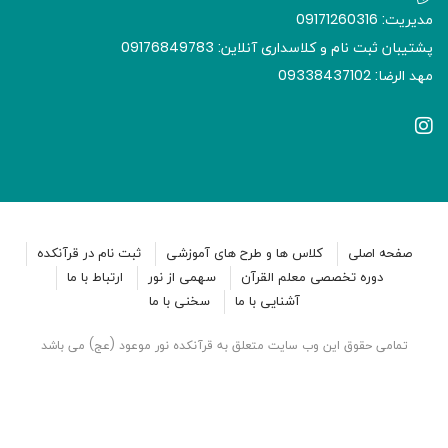
مدیریت: 09171260316
پشتیبان ثبت نام و کلاسداری آنلاین: 09176849783
مهد الرضا: 09338437102
صفحه اصلی
کلاس ها و طرح های آموزشی
ثبت نام در قرآنکده
دوره تخصصی معلم القرآن
سهمی از نور
ارتباط با ما
آشنایی با ما
سخنی با ما
تمامی حقوق این وب سایت متعلق به قرآنکده نور موعود (عج) می باشد